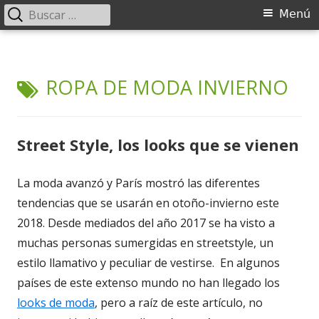
Buscar:
Menú
Menú
principal
Saltar
TreasureUK
Joyas, Moda y Accesorios para el Mundo
al
ETIQUETA:
ROPA DE MODA INVIERNO
contenido
Street Style, los looks que se vienen
La moda avanzó y París mostró las diferentes
tendencias que se usarán en otoño-invierno este
2018. Desde mediados del año 2017 se ha visto a
muchas personas sumergidas en streetstyle, un
estilo llamativo y peculiar de vestirse. En algunos
países de este extenso mundo no han llegado los
looks de moda
, pero a raíz de este artículo, no