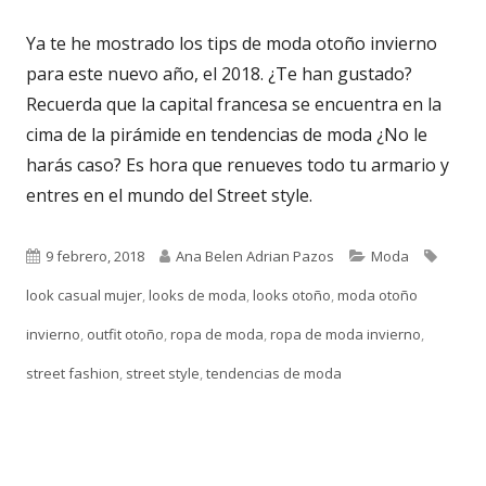
Ya te he mostrado los tips de moda otoño invierno
para este nuevo año, el 2018. ¿Te han gustado?
Recuerda que la capital francesa se encuentra en la
cima de la pirámide en tendencias de moda ¿No le
harás caso? Es hora que renueves todo tu armario y
entres en el mundo del Street style.
Publicado
Autor
Categorías
Etique
9 febrero, 2018
Ana Belen Adrian Pazos
Moda
el
look casual mujer
,
looks de moda
,
looks otoño
,
moda otoño
invierno
,
outfit otoño
,
ropa de moda
,
ropa de moda invierno
,
street fashion
,
street style
,
tendencias de moda